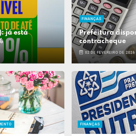
FINANÇAS
: já está
Prefeitura dispon
%
contracheque
02 DE FEVEREIRO DE 2026
MENTO
FINANÇAS