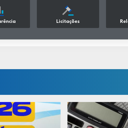
rência
Licitações
Rel
sar
acessar