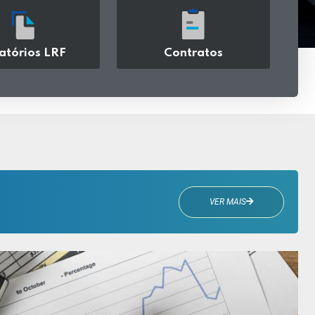
atórios LRF
Contratos
acessar
acessar
VER MAIS