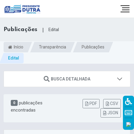
Publicações
|
Edital
Início
Transparência
Publicações
Edital
BUSCA DETALHADA
publicações
0
PDF
CSV
encontradas
JSON