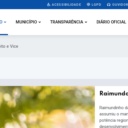
ACESSIBILIDADE
LGPD
OUVIDOR
O
MUNICÍPIO
TRANSPARÊNCIA
DIÁRIO OFICIAL
ito e Vice
Raimundo
Raimundinho da 
assumiu o man
potência regio
desenvolviment