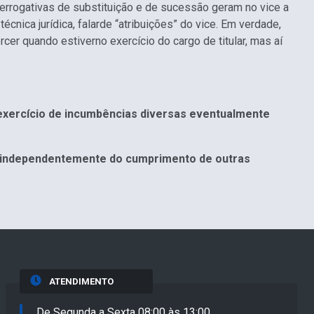
prerrogativas de substituição e de sucessão geram no vice a
écnica jurídica, falarde “atribuições” do vice. Em verdade,
ercer quando estiverno exercício do cargo de titular, mas aí
 exercício de incumbências diversas eventualmente
r, independentemente do cumprimento de outras
ATENDIMENTO
De Segunda a Sexta 08:00 às 13:00