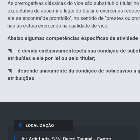
As prerrogativas clássicas do vice são substituir o titular,
expectativa de assumir o lugar do titular e exercer as respec
ele se encontra“de prontidão”, no sentido de “prestes ou pront
não as estará exercendo na qualidade de vice.
Abaixo algumas competências específicas da atividade d
◥ é devida exclusivamentepela sua condição de substit
atribuídas a ele por lei ou pelo titular;
◥ depende unicamente da condição de sobreaviso a que 
atribuições.
LOCALIZAÇÃO
Av. Adir Leda, S/N, Bairro Tarumã - Centro