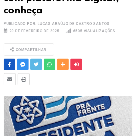
conheça
PUBLICADO POR: LUCAS ARAÚJO DE CASTRO SANTOS
20 DE FEVEREIRO DE 2025
6505 VISUALIZAÇÕES
COMPARTILHAR:
Facebook
Messenger
Twitter
Whatsapp
Outras Mídias
Enviar para um amigo
E-mail
Imprimir