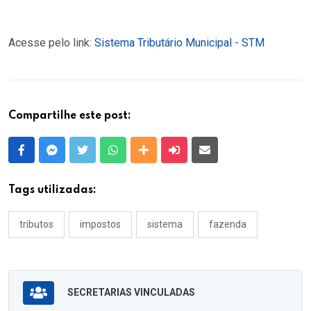
Acesse pelo link:
Sistema Tributário Municipal - STM
Compartilhe este post:
Facebook
Messenger
Twitter
Whatsapp
Outras Mídias
Enviar para um amigo
E-mail
Tags utilizadas:
tributos
impostos
sistema
fazenda
SECRETARIAS VINCULADAS