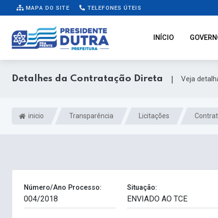
MAPA DO SITE
TELEFONES ÚTEIS
INÍCIO
GOVERN
Detalhes da Contratação Direta
|
Veja detal
inicio
Transparência
Licitações
Contrat
Número/Ano Processo:
Situação: