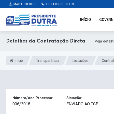
MAPA DO SITE
TELEFONES ÚTEIS
INÍCIO
GOVERN
Detalhes da Contratação Direta
|
Veja detal
inicio
Transparência
Licitações
Contrat
Número/Ano Processo:
Situação: