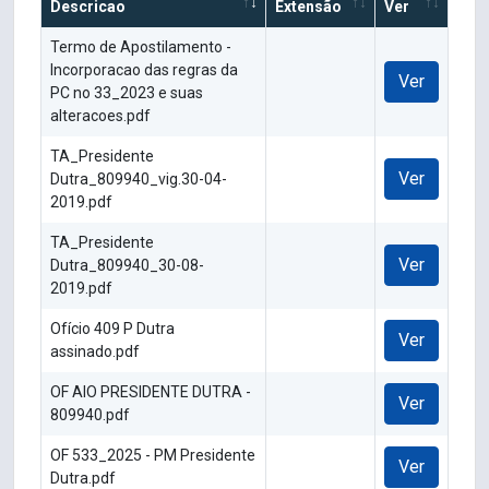
Descricao
Extensão
Ver
Termo de Apostilamento -
Incorporacao das regras da
Ver
PC no 33_2023 e suas
alteracoes.pdf
TA_Presidente
Ver
Dutra_809940_vig.30-04-
2019.pdf
TA_Presidente
Ver
Dutra_809940_30-08-
2019.pdf
Ofício 409 P Dutra
Ver
assinado.pdf
OF AIO PRESIDENTE DUTRA -
Ver
809940.pdf
OF 533_2025 - PM Presidente
Ver
Dutra.pdf