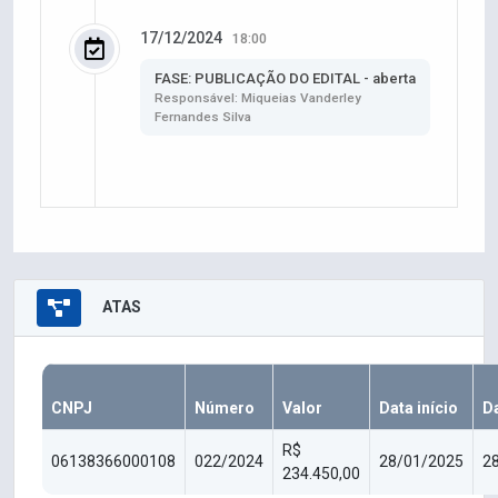
17/12/2024
18:00
FASE: PUBLICAÇÃO DO EDITAL - aberta
Responsável: Miqueias Vanderley
Fernandes Silva
ATAS
CNPJ
Número
Valor
Data início
D
R$
06138366000108
022/2024
28/01/2025
2
234.450,00