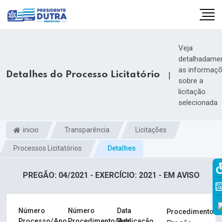
Veja
detalhadame
as informaç
Detalhes do Processo Licitatório
|
sobre a
licitação
selecionada
inicio
Transparência
Licitações
Processos Licitatórios
Detalhes
PREGÃO: 04/2021 - EXERCÍCIO: 2021 - EM AVISO
Número
Número
Data
Procedimento
Processo/Ano
Procedimento/Ano
Publicação