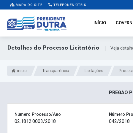
MAPA DO SITE
TELEFONES ÚTEIS
INÍCIO
GOVERN
Detalhes do Processo Licitatório
|
Veja detal
inicio
Transparência
Licitações
Process
PREGÃO PR
Número Processo/Ano
Número Pro