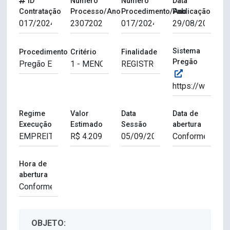
ID
Número
Número
Data
Contratação
Processo/Ano
Procedimento/Ano
Publicação
Sistema
Procedimento
Critério
Finalidade
Pregão
Regime
Valor
Data
Data de
Execução
Estimado
Sessão
abertura
Hora de
abertura
OBJETO: