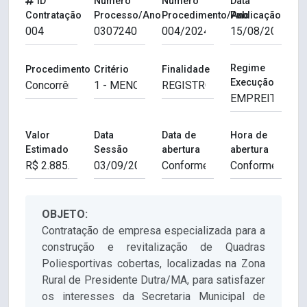
ID
Número
Número
Data
Contratação
Processo/Ano
Procedimento/Ano
Publicação
Regime
Procedimento
Critério
Finalidade
Execução
Valor
Data
Data de
Hora de
Estimado
Sessão
abertura
abertura
OBJETO:
Contratação de empresa especializada para a
construção e revitalização de Quadras
Poliesportivas cobertas, localizadas na Zona
Rural de Presidente Dutra/MA, para satisfazer
os interesses da Secretaria Municipal de