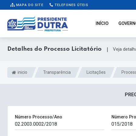
MAPA DO SITE
TELEFONES ÚTEIS
INÍCIO
GOVERN
Detalhes do Processo Licitatório
|
Veja detal
inicio
Transparência
Licitações
Process
PREG
Número Processo/Ano
Número Pro