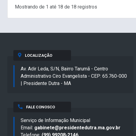
Mostrando de 1 até 18 de 18 registros
LOCALIZAÇÃO
Av. Adir Leda, S/N, Bairro Tarumã - Centro
Administrativo Ciro Evangelista - CEP: 65.760-000
| Presidente Dutra - MA
FALE CONOSCO
Serviço de Informação Municipal
Email:
gabinete@presidentedutra.ma.gov.br
Telefone:
(99) 99208-2146