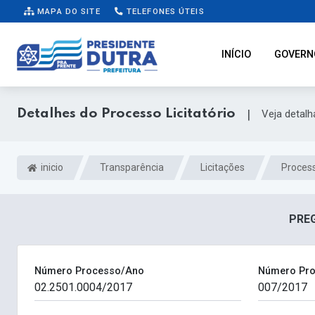
MAPA DO SITE
TELEFONES ÚTEIS
INÍCIO
GOVERN
Detalhes do Processo Licitatório
|
Veja detal
inicio
Transparência
Licitações
Process
PREG
Número Processo/Ano
Número Pro