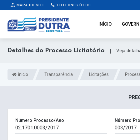
MAPA DO SITE
TELEFONES ÚTEIS
INÍCIO
GOVERN
Detalhes do Processo Licitatório
|
Veja detal
inicio
Transparência
Licitações
Process
PREG
Número Processo/Ano
Número Pro