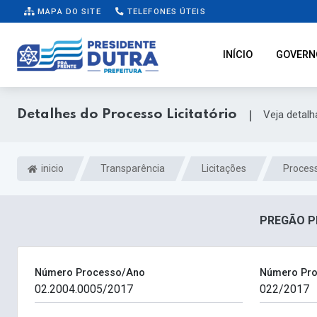
MAPA DO SITE
TELEFONES ÚTEIS
INÍCIO
GOVERN
Detalhes do Processo Licitatório
|
Veja detal
inicio
Transparência
Licitações
Process
PREGÃO PR
Número Processo/Ano
Número Pro