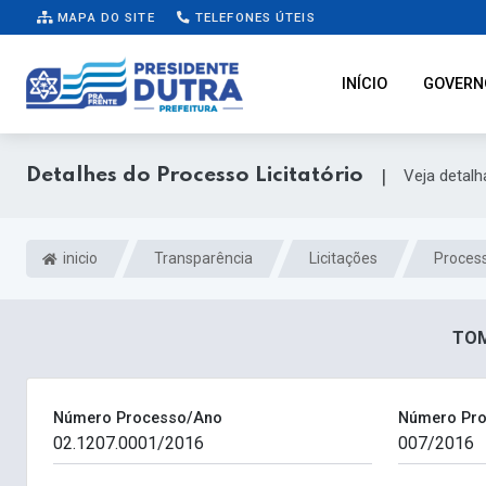
MAPA DO SITE
TELEFONES ÚTEIS
INÍCIO
GOVERN
Detalhes do Processo Licitatório
|
Veja detal
inicio
Transparência
Licitações
Process
TOM
Número Processo/Ano
Número Pro