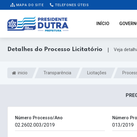
MAPA DO SITE
TELEFONES ÚTEIS
INÍCIO
GOVERN
Detalhes do Processo Licitatório
|
Veja detal
inicio
Transparência
Licitações
Process
PREG
Número Processo/Ano
Número Pro