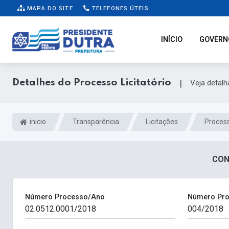
MAPA DO SITE
TELEFONES ÚTEIS
INÍCIO
GOVERN
Detalhes do Processo Licitatório
|
Veja detal
inicio
Transparência
Licitações
Process
CONV
Número Processo/Ano
Número Pro